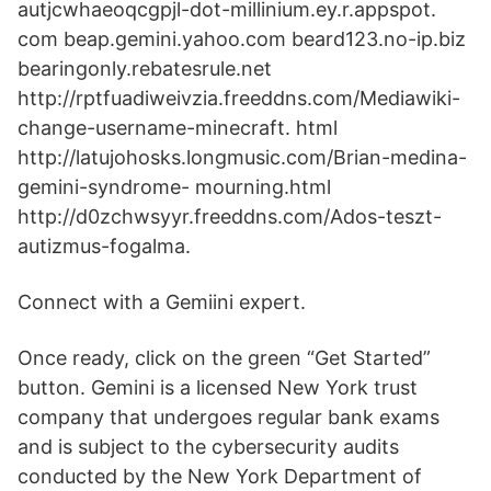
autjcwhaeoqcgpjl-dot-millinium.ey.r.appspot.
com beap.gemini.yahoo.com beard123.no-ip.biz
bearingonly.rebatesrule.net
http://rptfuadiweivzia.freeddns.com/Mediawiki-
change-username-minecraft. html
http://latujohosks.longmusic.com/Brian-medina-
gemini-syndrome- mourning.html
http://d0zchwsyyr.freeddns.com/Ados-teszt-
autizmus-fogalma.
Connect with a Gemiini expert.
Once ready, click on the green “Get Started”
button. Gemini is a licensed New York trust
company that undergoes regular bank exams
and is subject to the cybersecurity audits
conducted by the New York Department of