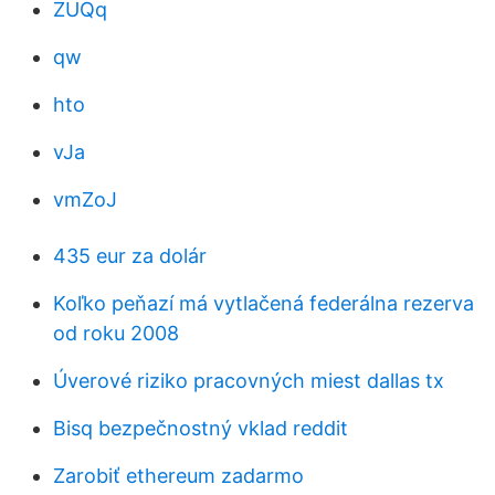
ZUQq
qw
hto
vJa
vmZoJ
435 eur za dolár
Koľko peňazí má vytlačená federálna rezerva
od roku 2008
Úverové riziko pracovných miest dallas tx
Bisq bezpečnostný vklad reddit
Zarobiť ethereum zadarmo