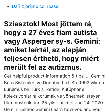
Daň z príjmu coinbase
Sziasztok! Most jöttem rá,
hogy a 27 éves fiam autista
vagy Asperger sy-s. Gemini:
amiket leírtál, az alapján
teljesen érthető, hogy miért
merült fel az autizmus.
Get helpful product information & tips, … Gemini
Büro Sistemleri ve Donatım Ltd. Şti. 1992 yılında
kurulmuş bir Türk şirketidir. Kütüphane
koleksiyonlarını korumak ve yönetmek isteyen
tüm müşterilerine 25 yıldır hizmet Jun 24, 2020
Gemini Demos Gemini Learn how you and your