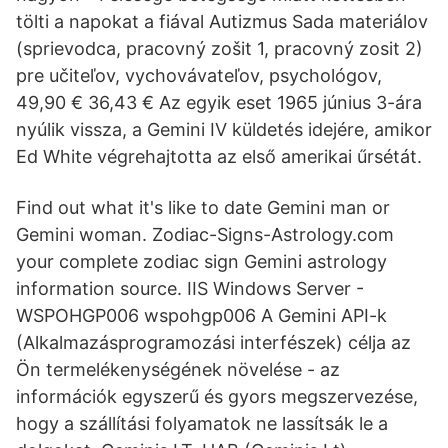
tölti a napokat a fiával Autizmus Sada materiálov
(sprievodca, pracovný zošit 1, pracovný zosit 2)
pre učiteľov, vychovávateľov, psychológov,
49,90 € 36,43 € Az egyik eset 1965 június 3-ára
nyúlik vissza, a Gemini IV küldetés idejére, amikor
Ed White végrehajtotta az első amerikai űrsétát.
Find out what it's like to date Gemini man or
Gemini woman. Zodiac-Signs-Astrology.com
your complete zodiac sign Gemini astrology
information source. IIS Windows Server -
WSPOHGP006 wspohgp006 A Gemini API-k
(Alkalmazásprogramozási interfészek) célja az
Ön termelékenységének növelése - az
információk egyszerű és gyors megszervezése,
hogy a szállítási folyamatok ne lassítsák le a