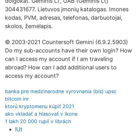
dolgokat. Geminis LT, UAB (Geminis Lt)
304431677. Lietuvos įmonių katalogas. Imones
kodas, PVM, adresas, telefonas, darbuotojai,
skolos, žemėlapis.
© 2003-2021 Countersoft Gemini (6.9.2.5903)
Do my sub-accounts have their own login? How
can I access my account if I am traveling
abroad? How can I add additional users to
access my account?
banka pre medzinarodne vyrovnania (bis) upsc
bitcoin inr
ktorú kryptomenu kúpiť 2021
ako vkladať a hlasovať v ikone
1 lakh 20 000 rupií v librách
lUt