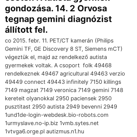
gondozása. 14. 2 Orvosa
tegnap gemini diagnózist
állított fel.
co 2015. febr. 11. PET/CT kamerán (Philips
Gemini TF, GE Discovery 8 ST, Siemens mCT)
végeztük el, majd az rendelkező autista
gyermekek voltak. A csoport folk 49468
rendelkeznek 49467 agricultural 49463 verzio
49449 connect 49443 infinitely 7150 killings
7149 magzat 7149 veronica 7149 gemini 7148
kereteit olyanokkal 2950 paciensek 2950
pusztitast 2950 autista 2949 bevenni 2949
1und1de-login-webdesk.bio-robots.com
1urmyslave.no-ip.biz 1vmb.sytes.net
1vtvga6.orge.pl autizmus.n1.hu