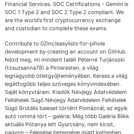
Financial Services. SOC Certifications - Gemini is
SOC 1 Type 2 and SOC 2 Type 2 compliant. We
are the world’s first cryptocurrency exchange
and custodian to complete these exams.
Contribute to 0Zinc/easylists-for-pihole
development by creating an account on GitHub.
Nézd meg, mi mindent talált Péterné Turjánszki
(tzsuzsanna78) a Pinteresten, a világ
legnagyobb ötletgyűjteményében. Keress a világ
legátfogóbb teljes szöveges könyvindexében.
Saját könyvtáram. Kiadók Névjegy Adatvédelem
Feltételek Súgó Névjegy Adatvédelem Feltételek
Súgó Brutális baleset történt Pomáznál, az egyik
autó rommá tört – galéria; Még több Galéria Blikk
aktuális Pótanya lett Gyurcsány, nem kicsit,
nagyon – Felesége betegsége miatt kettesben