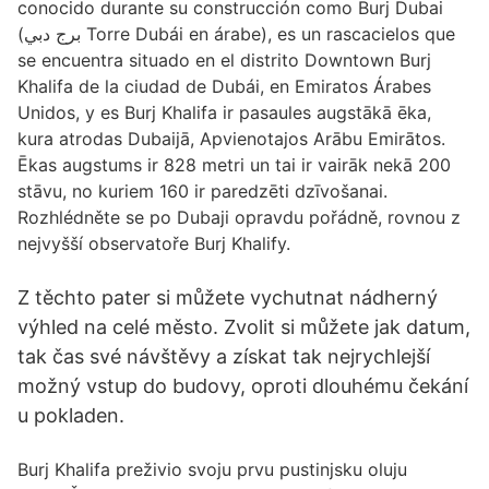
conocido durante su construcción como Burj Dubai
(برج دبي Torre Dubái en árabe), es un rascacielos que
se encuentra situado en el distrito Downtown Burj
Khalifa de la ciudad de Dubái, en Emiratos Árabes
Unidos, y es Burj Khalifa ir pasaules augstākā ēka,
kura atrodas Dubaijā, Apvienotajos Arābu Emirātos.
Ēkas augstums ir 828 metri un tai ir vairāk nekā 200
stāvu, no kuriem 160 ir paredzēti dzīvošanai.
Rozhlédněte se po Dubaji opravdu pořádně, rovnou z
nejvyšší observatoře Burj Khalify.
Z těchto pater si můžete vychutnat nádherný
výhled na celé město. Zvolit si můžete jak datum,
tak čas své návštěvy a získat tak nejrychlejší
možný vstup do budovy, oproti dlouhému čekání
u pokladen.
Burj Khalifa preživio svoju prvu pustinjsku oluju