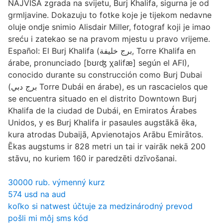
NAJVIŠA zgrada na svijetu, Burj Khalifa, sigurna je od
grmljavine. Dokazuju to fotke koje je tijekom nedavne
oluje ondje snimio Alisdair Miller, fotograf koji je imao
sreću i zatekao se na pravom mjestu u pravo vrijeme.
Español: El Burj Khalifa (برج خليفة, Torre Khalifa en
árabe, pronunciado [bʊɾʤ χalifæ] según el AFI),
conocido durante su construcción como Burj Dubai
(برج دبي Torre Dubái en árabe), es un rascacielos que
se encuentra situado en el distrito Downtown Burj
Khalifa de la ciudad de Dubái, en Emiratos Árabes
Unidos, y es Burj Khalifa ir pasaules augstākā ēka,
kura atrodas Dubaijā, Apvienotajos Arābu Emirātos.
Ēkas augstums ir 828 metri un tai ir vairāk nekā 200
stāvu, no kuriem 160 ir paredzēti dzīvošanai.
30000 rub. výmenný kurz
574 usd na aud
koľko si natwest účtuje za medzinárodný prevod
pošli mi môj sms kód