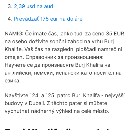
2,39 usd na aud
Prevádzať 175 eur na doláre
NAMIG: Če imate čas, lahko tudi za ceno 35 EUR
na osebo doživite sončni zahod na vrhu Burj
Khalife. Vaš čas na razgledni ploščadi namreč ni
omejen. Справочник за произношения:
Научете се да произнасяте Burj Khalifa на
английски, немски, испански като носител на
езика.
Navštivte 124. a 125. patro Burj Khalifa - nejvyšší
budovy v Dubaji. Z těchto pater si můžete
vychutnat nádherný výhled na celé město.