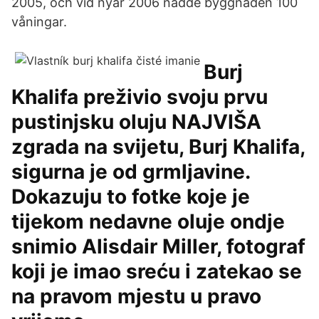
2005, och vid nyår 2006 nådde byggnaden 100
våningar.
Burj
Khalifa preživio svoju prvu
pustinjsku oluju NAJVIŠA
zgrada na svijetu, Burj Khalifa,
sigurna je od grmljavine.
Dokazuju to fotke koje je
tijekom nedavne oluje ondje
snimio Alisdair Miller, fotograf
koji je imao sreću i zatekao se
na pravom mjestu u pravo