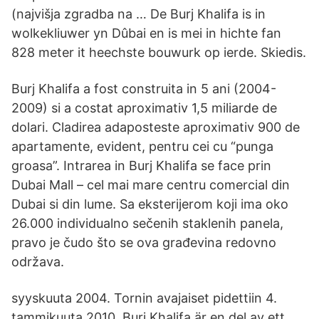
(najvišja zgradba na … De Burj Khalifa is in
wolkekliuwer yn Dûbai en is mei in hichte fan
828 meter it heechste bouwurk op ierde. Skiedis.
Burj Khalifa a fost construita in 5 ani (2004-
2009) si a costat aproximativ 1,5 miliarde de
dolari. Cladirea adaposteste aproximativ 900 de
apartamente, evident, pentru cei cu “punga
groasa”. Intrarea in Burj Khalifa se face prin
Dubai Mall – cel mai mare centru comercial din
Dubai si din lume. Sa eksterijerom koji ima oko
26.000 individualno sečenih staklenih panela,
pravo je čudo što se ova građevina redovno
održava.
syyskuuta 2004. Tornin avajaiset pidettiin 4.
tammikuuta 2010. Burj Khalifa är en del av ett