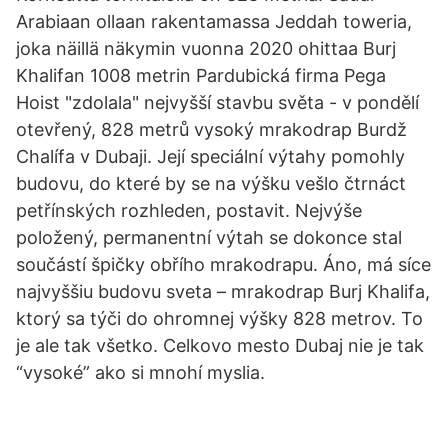
Arabiaan ollaan rakentamassa Jeddah toweria,
joka näillä näkymin vuonna 2020 ohittaa Burj
Khalifan 1008 metrin Pardubická firma Pega
Hoist "zdolala" nejvyšší stavbu světa - v pondělí
otevřený, 828 metrů vysoký mrakodrap Burdž
Chalífa v Dubaji. Její speciální výtahy pomohly
budovu, do které by se na výšku vešlo čtrnáct
petřínských rozhleden, postavit. Nejvýše
položený, permanentní výtah se dokonce stal
součástí špičky obřího mrakodrapu. Áno, má síce
najvyššiu budovu sveta – mrakodrap Burj Khalifa,
ktorý sa týči do ohromnej výšky 828 metrov. To
je ale tak všetko. Celkovo mesto Dubaj nie je tak
“vysoké” ako si mnohí myslia.