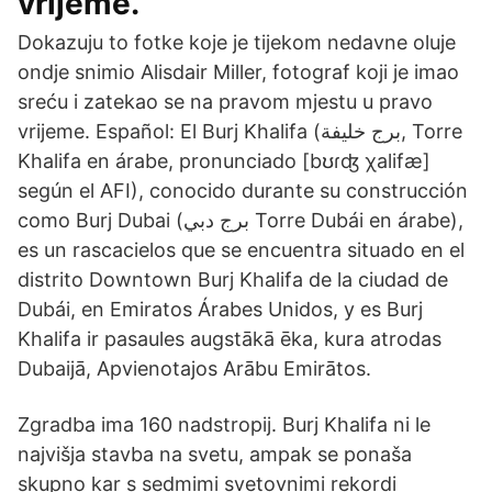
vrijeme.
Dokazuju to fotke koje je tijekom nedavne oluje
ondje snimio Alisdair Miller, fotograf koji je imao
sreću i zatekao se na pravom mjestu u pravo
vrijeme. Español: El Burj Khalifa (برج خليفة, Torre
Khalifa en árabe, pronunciado [bʊɾʤ χalifæ]
según el AFI), conocido durante su construcción
como Burj Dubai (برج دبي Torre Dubái en árabe),
es un rascacielos que se encuentra situado en el
distrito Downtown Burj Khalifa de la ciudad de
Dubái, en Emiratos Árabes Unidos, y es Burj
Khalifa ir pasaules augstākā ēka, kura atrodas
Dubaijā, Apvienotajos Arābu Emirātos.
Zgradba ima 160 nadstropij. Burj Khalifa ni le
najvišja stavba na svetu, ampak se ponaša
skupno kar s sedmimi svetovnimi rekordi