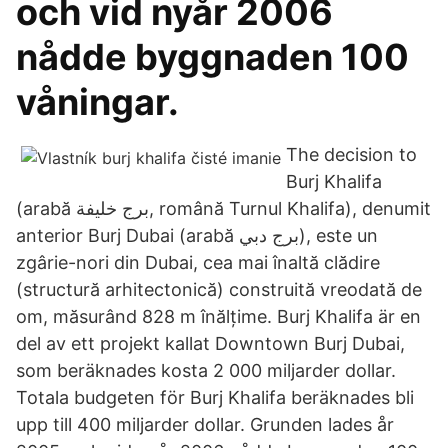
och vid nyår 2006
nådde byggnaden 100
våningar.
The decision to
Burj Khalifa
(arabă برج خليفة, română Turnul Khalifa), denumit
anterior Burj Dubai (arabă برج دبي), este un
zgârie-nori din Dubai, cea mai înaltă clădire
(structură arhitectonică) construită vreodată de
om, măsurând 828 m înălțime. Burj Khalifa är en
del av ett projekt kallat Downtown Burj Dubai,
som beräknades kosta 2 000 miljarder dollar.
Totala budgeten för Burj Khalifa beräknades bli
upp till 400 miljarder dollar. Grunden lades år