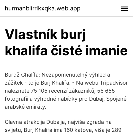
hurmanblirrikxqka.web.app
Vlastník burj
khalifa čisté imanie
Burdž Chalífa: Nezapomenutelný výhled a
zážitek - to je Burj Khalífa. - Na webu Tripadvisor
naleznete 75 105 recenzí zákazníků, 56 655
fotografii a výhodné nabídky pro Dubaj, Spojené
arabské emiráty.
Glavna atrakcija Dubaija, najviša zgrada na
svijetu, Burj Khalifa ima 160 katova, viša je 289