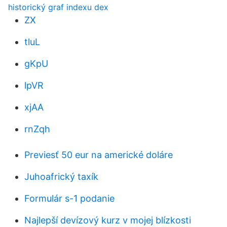
historický graf indexu dex
ZX
tluL
gKpU
lpVR
xjAA
rnZqh
Previesť 50 eur na americké doláre
Juhoafrický taxík
Formulár s-1 podanie
Najlepší devízový kurz v mojej blízkosti