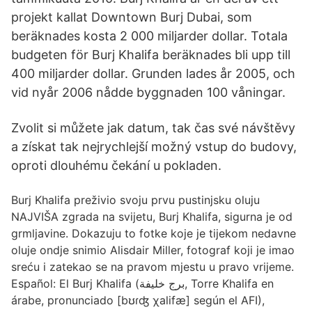
projekt kallat Downtown Burj Dubai, som
beräknades kosta 2 000 miljarder dollar. Totala
budgeten för Burj Khalifa beräknades bli upp till
400 miljarder dollar. Grunden lades år 2005, och
vid nyår 2006 nådde byggnaden 100 våningar.
Zvolit si můžete jak datum, tak čas své návštěvy
a získat tak nejrychlejší možný vstup do budovy,
oproti dlouhému čekání u pokladen.
Burj Khalifa preživio svoju prvu pustinjsku oluju
NAJVIŠA zgrada na svijetu, Burj Khalifa, sigurna je od
grmljavine. Dokazuju to fotke koje je tijekom nedavne
oluje ondje snimio Alisdair Miller, fotograf koji je imao
sreću i zatekao se na pravom mjestu u pravo vrijeme.
Español: El Burj Khalifa (برج خليفة, Torre Khalifa en
árabe, pronunciado [bʊɾʤ χalifæ] según el AFI),