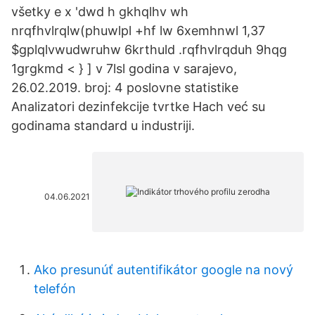
všetky e x 'dwd h gkhqlhv wh
nrqfhvlrqlw(phuwlpl +hf lw 6xemhnwl 1,37
$gplqlvwudwruhw 6krthuld .rqfhvlrqduh 9hqg
1grgkmd < } ] v 7lsl godina v sarajevo,
26.02.2019. broj: 4 poslovne statistike
Analizatori dezinfekcije tvrtke Hach već su
godinama standard u industriji.
04.06.2021
Ako presunúť autentifikátor google na nový
telefón