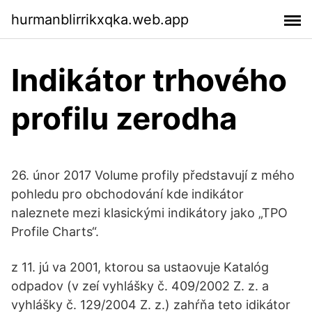
hurmanblirrikxqka.web.app
Indikátor trhového
profilu zerodha
26. únor 2017 Volume profily představují z mého
pohledu pro obchodování kde indikátor
naleznete mezi klasickými indikátory jako „TPO
Profile Charts“.
z 11. jú va 2001, ktorou sa ustaovuje Katalóg
odpadov (v zeí vyhlášky č. 409/2002 Z. z. a
vyhlášky č. 129/2004 Z. z.) zahŕňa teto idikátor