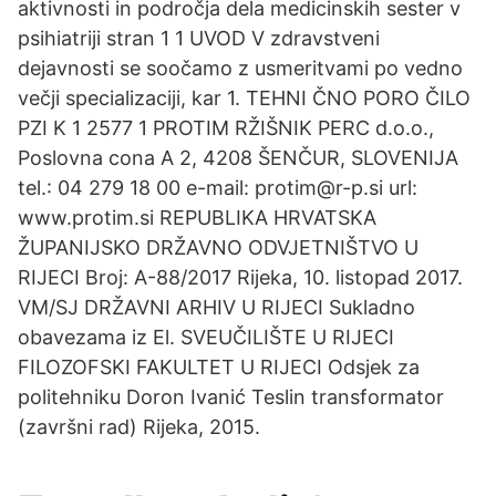
aktivnosti in področja dela medicinskih sester v
psihiatriji stran 1 1 UVOD V zdravstveni
dejavnosti se soočamo z usmeritvami po vedno
večji specializaciji, kar 1. TEHNI ČNO PORO ČILO
PZI K 1 2577 1 PROTIM RŽIŠNIK PERC d.o.o.,
Poslovna cona A 2, 4208 ŠENČUR, SLOVENIJA
tel.: 04 279 18 00 e-mail: protim@r-p.si url:
www.protim.si REPUBLIKA HRVATSKA
ŽUPANIJSKO DRŽAVNO ODVJETNIŠTVO U
RIJECI Broj: A-88/2017 Rijeka, 10. listopad 2017.
VM/SJ DRŽAVNI ARHIV U RIJECI Sukladno
obavezama iz El. SVEUČILIŠTE U RIJECI
FILOZOFSKI FAKULTET U RIJECI Odsjek za
politehniku Doron Ivanić Teslin transformator
(završni rad) Rijeka, 2015.