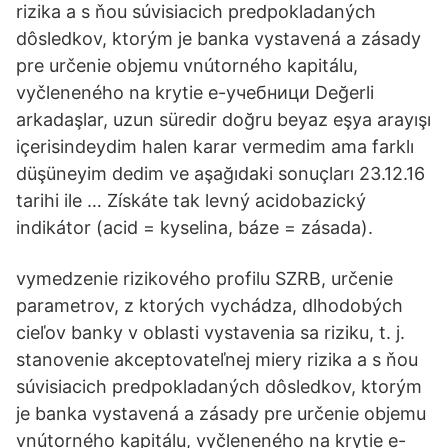
rizika a s ňou súvisiacich predpokladaných
dôsledkov, ktorým je banka vystavená a zásady
pre určenie objemu vnútorného kapitálu,
vyčleneného na krytie е-учебници Değerli
arkadaşlar, uzun süredir doğru beyaz eşya arayışı
içerisindeydim halen karar vermedim ama farklı
düşüneyim dedim ve aşağıdaki sonuçları 23.12.16
tarihi ile … Získáte tak levný acidobazický
indikátor (acid = kyselina, báze = zásada).
vymedzenie rizikového profilu SZRB, určenie
parametrov, z ktorých vychádza, dlhodobých
cieľov banky v oblasti vystavenia sa riziku, t. j.
stanovenie akceptovateľnej miery rizika a s ňou
súvisiacich predpokladaných dôsledkov, ktorým
je banka vystavená a zásady pre určenie objemu
vnútorného kapitálu, vyčleneného na krytie е-