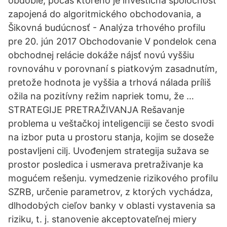
obdobie, počas ktorého je investičná spoločnosť
zapojená do algoritmického obchodovania, a
Šikovná budúcnosť - Analýza trhového profilu
pre 20. jún 2017 Obchodovanie V pondelok cena
obchodnej relácie dokáže nájsť novú vyššiu
rovnováhu v porovnaní s piatkovým zasadnutím,
pretože hodnota je vyššia a trhová nálada príliš
ožila na pozitívny režim napriek tomu, že …
STRATEGIJE PRETRAŽIVANJA Rešavanje
problema u veštačkoj inteligenciji se često svodi
na izbor puta u prostoru stanja, kojim se doseže
postavljeni cilj. Uvođenjem strategija sužava se
prostor posledica i usmerava pretraživanje ka
mogućem rešenju. vymedzenie rizikového profilu
SZRB, určenie parametrov, z ktorých vychádza,
dlhodobých cieľov banky v oblasti vystavenia sa
riziku, t. j. stanovenie akceptovateľnej miery