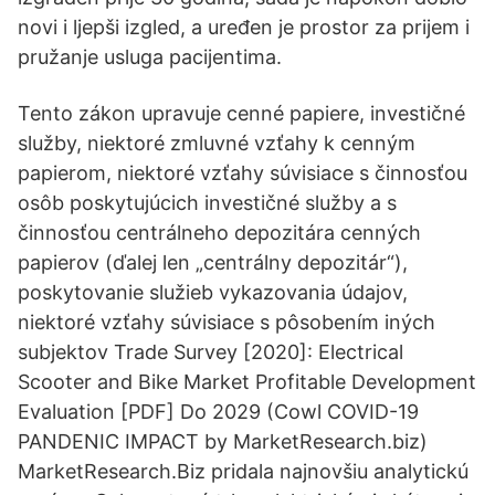
novi i ljepši izgled, a uređen je prostor za prijem i
pružanje usluga pacijentima.
Tento zákon upravuje cenné papiere, investičné
služby, niektoré zmluvné vzťahy k cenným
papierom, niektoré vzťahy súvisiace s činnosťou
osôb poskytujúcich investičné služby a s
činnosťou centrálneho depozitára cenných
papierov (ďalej len „centrálny depozitár“),
poskytovanie služieb vykazovania údajov,
niektoré vzťahy súvisiace s pôsobením iných
subjektov Trade Survey [2020]: Electrical
Scooter and Bike Market Profitable Development
Evaluation [PDF] Do 2029 (Cowl COVID-19
PANDENIC IMPACT by MarketResearch.biz)
MarketResearch.Biz pridala najnovšiu analytickú