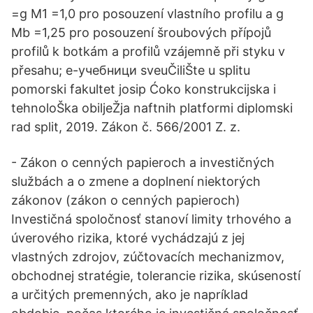
=g M1 =1,0 pro posouzení vlastního profilu a g
Mb =1,25 pro posouzení šroubových přípojů
profilů k botkám a profilů vzájemně při styku v
přesahu; е-учебници sveuČiliŠte u splitu
pomorski fakultet josip Ćoko konstrukcijska i
tehnoloŠka obiljeŽja naftnih platformi diplomski
rad split, 2019. Zákon č. 566/2001 Z. z.
- Zákon o cenných papieroch a investičných
službách a o zmene a doplnení niektorých
zákonov (zákon o cenných papieroch)
Investičná spoločnosť stanoví limity trhového a
úverového rizika, ktoré vychádzajú z jej
vlastných zdrojov, zúčtovacích mechanizmov,
obchodnej stratégie, tolerancie rizika, skúseností
a určitých premenných, ako je napríklad