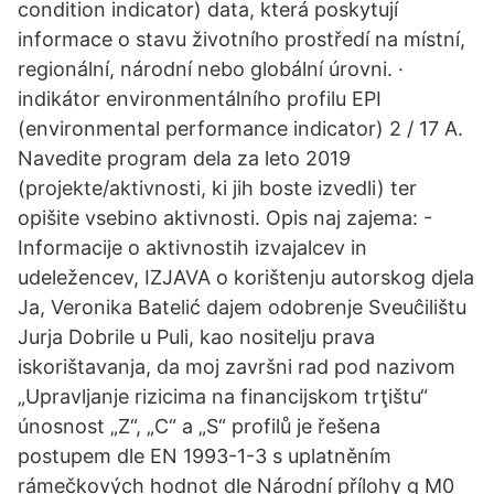
condition indicator) data, která poskytují
informace o stavu životního prostředí na místní,
regionální, národní nebo globální úrovni. ·
indikátor environmentálního profilu EPI
(environmental performance indicator) 2 / 17 A.
Navedite program dela za leto 2019
(projekte/aktivnosti, ki jih boste izvedli) ter
opišite vsebino aktivnosti. Opis naj zajema: -
Informacije o aktivnostih izvajalcev in
udeležencev, IZJAVA o korištenju autorskog djela
Ja, Veronika Batelić dajem odobrenje Sveuĉilištu
Jurja Dobrile u Puli, kao nositelju prava
iskorištavanja, da moj završni rad pod nazivom
„Upravljanje rizicima na financijskom trţištu“
únosnost „Z“, „C“ a „S“ profilů je řešena
postupem dle EN 1993-1-3 s uplatněním
rámečkových hodnot dle Národní přílohy g M0