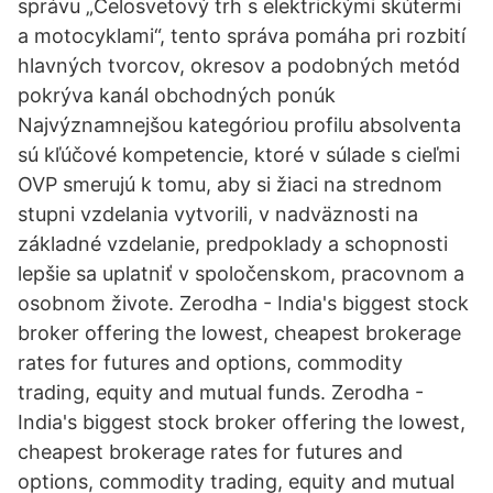
správu „Celosvetový trh s elektrickými skútermi
a motocyklami“, tento správa pomáha pri rozbití
hlavných tvorcov, okresov a podobných metód
pokrýva kanál obchodných ponúk
Najvýznamnejšou kategóriou profilu absolventa
sú kľúčové kompetencie, ktoré v súlade s cieľmi
OVP smerujú k tomu, aby si žiaci na strednom
stupni vzdelania vytvorili, v nadväznosti na
základné vzdelanie, predpoklady a schopnosti
lepšie sa uplatniť v spoločenskom, pracovnom a
osobnom živote. Zerodha - India's biggest stock
broker offering the lowest, cheapest brokerage
rates for futures and options, commodity
trading, equity and mutual funds. Zerodha -
India's biggest stock broker offering the lowest,
cheapest brokerage rates for futures and
options, commodity trading, equity and mutual