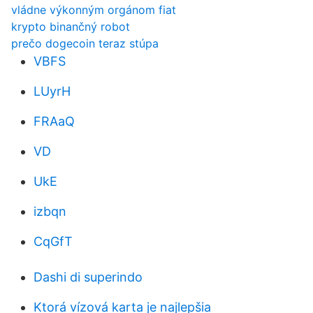
vládne výkonným orgánom fiat
krypto binančný robot
prečo dogecoin teraz stúpa
VBFS
LUyrH
FRAaQ
VD
UkE
izbqn
CqGfT
Dashi di superindo
Ktorá vízová karta je najlepšia