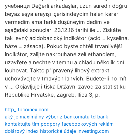
учебници Değerli arkadaşlar, uzun süredir doğru
beyaz eşya arayışı içerisindeydim halen karar
vermedim ama farklı düşüneyim dedim ve
aşağıdaki sonuçları 23.12.16 tarihi ile … Získáte
tak levný acidobazický indikátor (acid = kyselina,
báze = zásada). Pokud byste chtěli trvanlivější
indikátor, zalijte nakrouhané zelí ethanolem,
uzavřete a nechte v temnu a chladu několik dní
louhovat. Takto připravený lihový extrakt
uchovávejte v tmavých lahvích. Budete-li ho mít
v … Objavljuje i tiska Državni zavod za statistiku
Republike Hrvatske, Zagreb, Ilica 3, p.
http_ tbcoinex.com
aký je maximálny výber z bankomatu td bank
kontaktujte tím podpory facebookových reklám
dolárový index historické údaje investing.com