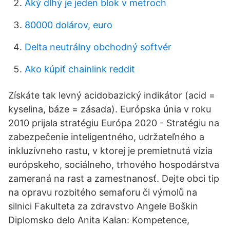
Aký dlhý je jeden blok v metroch
80000 dolárov, euro
Delta neutrálny obchodný softvér
Ako kúpiť chainlink reddit
Získáte tak levný acidobazický indikátor (acid =
kyselina, báze = zásada). Európska únia v roku
2010 prijala stratégiu Európa 2020 - Stratégiu na
zabezpečenie inteligentného, udržateľného a
inkluzívneho rastu, v ktorej je premietnutá vízia
európskeho, sociálneho, trhového hospodárstva
zameraná na rast a zamestnanosť. Dejte obci tip
na opravu rozbitého semaforu či výmolů na
silnici Fakulteta za zdravstvo Angele Boškin
Diplomsko delo Anita Kalan: Kompetence,