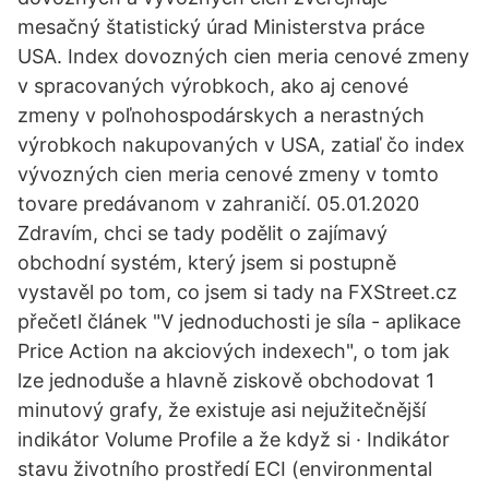
mesačný štatistický úrad Ministerstva práce
USA. Index dovozných cien meria cenové zmeny
v spracovaných výrobkoch, ako aj cenové
zmeny v poľnohospodárskych a nerastných
výrobkoch nakupovaných v USA, zatiaľ čo index
vývozných cien meria cenové zmeny v tomto
tovare predávanom v zahraničí. 05.01.2020
Zdravím, chci se tady podělit o zajímavý
obchodní systém, který jsem si postupně
vystavěl po tom, co jsem si tady na FXStreet.cz
přečetl článek "V jednoduchosti je síla - aplikace
Price Action na akciových indexech", o tom jak
lze jednoduše a hlavně ziskově obchodovat 1
minutový grafy, že existuje asi nejužitečnější
indikátor Volume Profile a že když si · Indikátor
stavu životního prostředí ECI (environmental