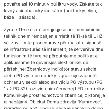
povařte asi 10 minut v půl litru vody. Získáte tak
levný acidobazický indikátor (acid = kyselina,
báze = zásada).
Zyra e TI-së është përgjegjëse për menaxhimin
teknik dhe mirëmbajtjen e rrjetit të TI-së të UHZ-
së, zhvillim të procedurave për masat e sigurisë
së infrastrukturës së internetit, të serverëve dhe
funksionim të tyre në përputhje me politikat e
aplikueshme të qeverisjes elektronike, që
përfshijnë: Zbernicový indikátor stavu sekcie
alebo PG výstupu opticky signalizuje zapnutú
ochranu v sekcií alebo aktiváciu PG výstupu (PG
1 až PG 32) rozsvietením červenej LED kontrolky.
Komunikuje prostredníctvom zbernice, z ktorej je
aj napájaný. Objekat Doma zdravlja "Kumrovec",
izgrađen prije 30 godina, sada je napokon dobio