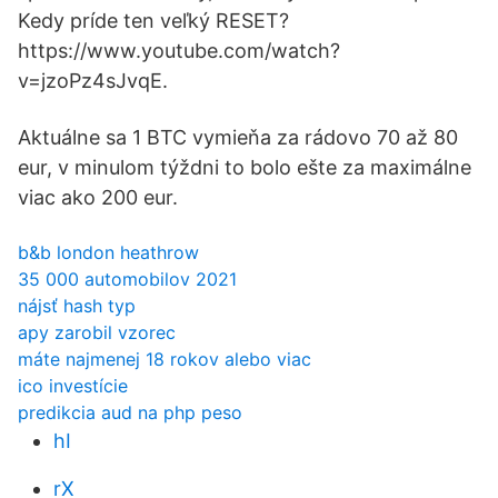
Kedy príde ten veľký RESET?
https://www.youtube.com/watch?
v=jzoPz4sJvqE.
Aktuálne sa 1 BTC vymieňa za rádovo 70 až 80
eur, v minulom týždni to bolo ešte za maximálne
viac ako 200 eur.
b&b london heathrow
35 000 automobilov 2021
nájsť hash typ
apy zarobil vzorec
máte najmenej 18 rokov alebo viac
ico investície
predikcia aud na php peso
hI
rX