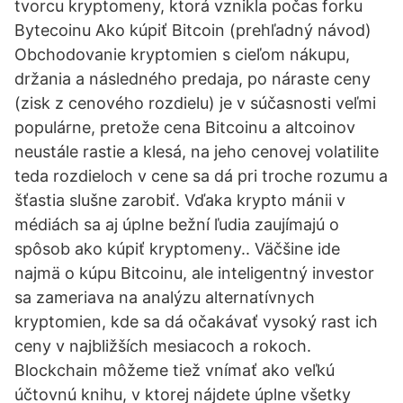
tvorcu kryptomeny, ktorá vznikla počas forku
Bytecoinu Ako kúpiť Bitcoin (prehľadný návod)
Obchodovanie kryptomien s cieľom nákupu,
držania a následného predaja, po náraste ceny
(zisk z cenového rozdielu) je v súčasnosti veľmi
populárne, pretože cena Bitcoinu a altcoinov
neustále rastie a klesá, na jeho cenovej volatilite
teda rozdieloch v cene sa dá pri troche rozumu a
šťastia slušne zarobiť. Vďaka krypto mánii v
médiách sa aj úplne bežní ľudia zaujímajú o
spôsob ako kúpiť kryptomeny.. Väčšine ide
najmä o kúpu Bitcoinu, ale inteligentný investor
sa zameriava na analýzu alternatívnych
kryptomien, kde sa dá očakávať vysoký rast ich
ceny v najbližších mesiacoch a rokoch.
Blockchain môžeme tiež vnímať ako veľkú
účtovnú knihu, v ktorej nájdete úplne všetky