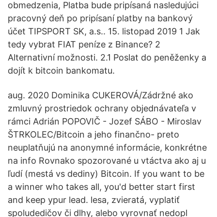
obmedzenia, Platba bude pripísaná nasledujúci
pracovný deň po pripísaní platby na bankový
účet TIPSPORT SK, a.s.. 15. listopad 2019 1 Jak
tedy vybrat FIAT peníze z Binance? 2
Alternativní možnosti. 2.1 Poslat do peněženky a
dojít k bitcoin bankomatu.
aug. 2020 Dominika CUKEROVÁ/Zádržné ako
zmluvný prostriedok ochrany objednávateľa v
rámci Adrián POPOVIČ - Jozef SÁBO - Miroslav
ŠTRKOLEC/Bitcoin a jeho finančno- preto
neuplatňujú na anonymné informácie, konkrétne
na info Rovnako spozorované u vtáctva ako aj u
ľudí (mestá vs dediny) Bitcoin. If you want to be
a winner who takes all, you'd better start first
and keep ypur lead. lesa, zvieratá, vyplatiť
spoludedičov či dlhy, alebo vyrovnať nedopl