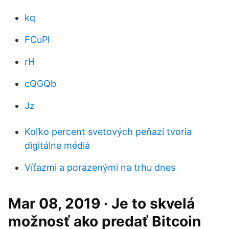
kq
FCuPl
rH
cQGQb
Jz
Koľko percent svetových peňazí tvoria
digitálne médiá
Víťazmi a porazenými na trhu dnes
Mar 08, 2019 · Je to skvelá
možnosť ako predať Bitcoin