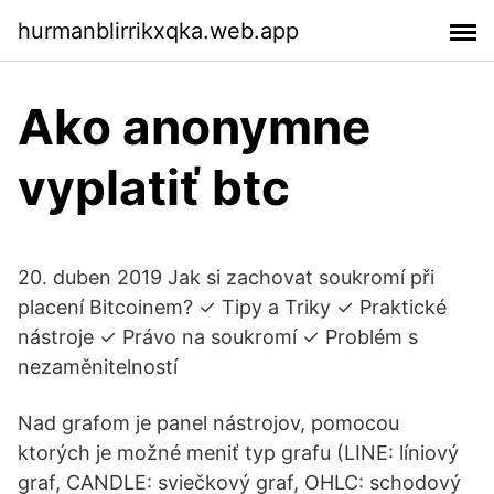
hurmanblirrikxqka.web.app
Ako anonymne
vyplatiť btc
20. duben 2019 Jak si zachovat soukromí při
placení Bitcoinem? ✓ Tipy a Triky ✓ Praktické
nástroje ✓ Právo na soukromí ✓ Problém s
nezaměnitelností
Nad grafom je panel nástrojov, pomocou
ktorých je možné meniť typ grafu (LINE: líniový
graf, CANDLE: sviečkový graf, OHLC: schodový