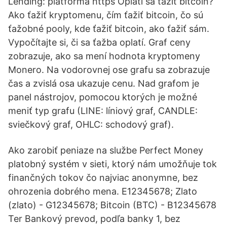
Lending: platforma https Oplatí sa ťažiť bitcoin?
Ako ťažiť kryptomenu, čím ťažiť bitcoin, čo sú
ťažobné pooly, kde ťažiť bitcoin, ako ťažiť sám.
Vypočítajte si, či sa ťažba oplatí. Graf ceny
zobrazuje, ako sa mení hodnota kryptomeny
Monero. Na vodorovnej ose grafu sa zobrazuje
čas a zvislá osa ukazuje cenu. Nad grafom je
panel nástrojov, pomocou ktorých je možné
meniť typ grafu (LINE: líniový graf, CANDLE:
sviečkový graf, OHLC: schodový graf).
Ako zarobiť peniaze na službe Perfect Money
platobný systém v sieti, ktorý nám umožňuje tok
finančných tokov čo najviac anonymne, bez
ohrozenia dobrého mena. E12345678; Zlato
(zlato) - G12345678; Bitcoin (BTC) - B12345678
Ter Bankový prevod, podľa banky 1, bez