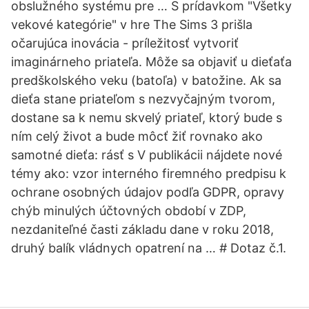
obslužného systému pre … S prídavkom "Všetky
vekové kategórie" v hre The Sims 3 prišla
očarujúca inovácia - príležitosť vytvoriť
imaginárneho priateľa. Môže sa objaviť u dieťaťa
predškolského veku (batoľa) v batožine. Ak sa
dieťa stane priateľom s nezvyčajným tvorom,
dostane sa k nemu skvelý priateľ, ktorý bude s
ním celý život a bude môcť žiť rovnako ako
samotné dieťa: rásť s V publikácii nájdete nové
témy ako: vzor interného firemného predpisu k
ochrane osobných údajov podľa GDPR, opravy
chýb minulých účtovných období v ZDP,
nezdaniteľné časti základu dane v roku 2018,
druhý balík vládnych opatrení na … # Dotaz č.1.