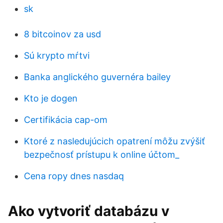
sk
8 bitcoinov za usd
Sú krypto mŕtvi
Banka anglického guvernéra bailey
Kto je dogen
Certifikácia cap-om
Ktoré z nasledujúcich opatrení môžu zvýšiť
bezpečnosť prístupu k online účtom_
Cena ropy dnes nasdaq
Ako vytvoriť databázu v