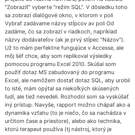
"Zobraziť" vyberte "režim SQL". V dôsledku toho
sa zobrazí dialógové okno, v ktorom v poli
Vybrať zadávame názvy stĺpcov av poli Od
zadáme, čo sa zobrazí v riadkoch, napríklad
názvy dodávateľov (ak je prvý stĺpec "Názov").
Už to mám perfektne fungujúce v Accesse, ale
môj šéf chce, aby som replikoval výsledky
pomocou programu Excel 2010. Skúšal som
použiť dotaz MS zabudovaný do programu
Excel, ale nemôžem dostať dotaz SQL, aby urobil
to isté, mám opýtal sa niekoľkých skúsených
ľudí, ale tiež nevedeli. Rozhodol som sa vyskúšať
iný prístup. Navyše, rapport možno chápať ako a
dynamika vzťahu (to je niečo, čo sa nachádza v
určitom čase a priestore), alebo ako technika,
ktorú terapeut používa (tj nástroj, ktorý je