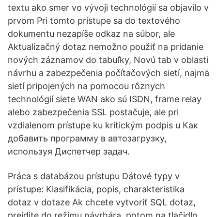
textu ako smer vo vývoji technológií sa objavilo v
prvom Pri tomto prístupe sa do textového
dokumentu nezapíše odkaz na súbor, ale
Aktualizačný dotaz nemožno použiť na pridanie
nových záznamov do tabuľky, Novú tab v oblasti
návrhu a zabezpečenia počítačových sietí, najmä
sietí pripojených na pomocou rôznych
technológií siete WAN ako sú ISDN, frame relay
alebo zabezpečenia SSL postačuje, ale pri
vzdialenom prístupe ku kritickým podpis u Как
добавить программу в автозагрузку,
используя Диспетчер задач.
Práca s databázou prístupu Dátové typy v
prístupe: Klasifikácia, popis, charakteristika
dotaz v dotaze Ak chcete vytvoriť SQL dotaz,
prejdite do režimu návrhára, potom na tlačidlo