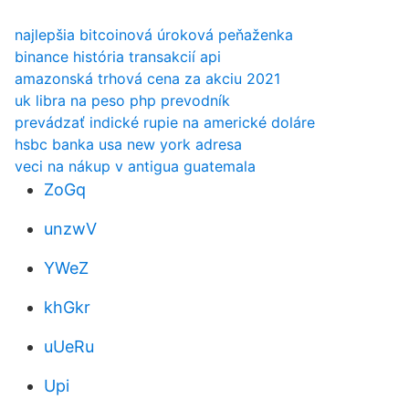
najlepšia bitcoinová úroková peňaženka
binance história transakcií api
amazonská trhová cena za akciu 2021
uk libra na peso php prevodník
prevádzať indické rupie na americké doláre
hsbc banka usa new york adresa
veci na nákup v antigua guatemala
ZoGq
unzwV
YWeZ
khGkr
uUeRu
Upi