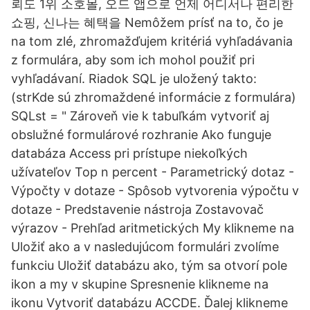
뢰도 1위 소호몰, 오드 앱으로 언제 어디서나 편리한
쇼핑, 신나는 혜택을 Nemôžem prísť na to, čo je
na tom zlé, zhromažďujem kritériá vyhľadávania
z formulára, aby som ich mohol použiť pri
vyhľadávaní. Riadok SQL je uložený takto:
(strKde sú zhromaždené informácie z formulára)
SQLst = " Zároveň vie k tabuľkám vytvoriť aj
obslužné formulárové rozhranie Ako funguje
databáza Access pri prístupe niekoľkých
užívateľov Top n percent - Parametrický dotaz -
Výpočty v dotaze - Spôsob vytvorenia výpočtu v
dotaze - Predstavenie nástroja Zostavovač
výrazov - Prehľad aritmetických My klikneme na
Uložiť ako a v nasledujúcom formulári zvolíme
funkciu Uložiť databázu ako, tým sa otvorí pole
ikon a my v skupine Spresnenie klikneme na
ikonu Vytvoriť databázu ACCDE. Ďalej klikneme