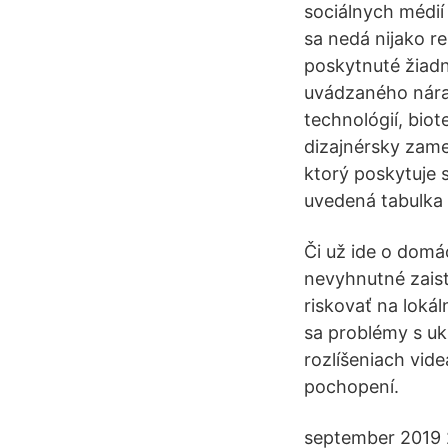
sociálnych médií
sa nedá nijako r
poskytnuté žiadn
uvádzaného náras
technológií, bio
dizajnérsky zame
ktorý poskytuje s
uvedená tabulka 
Či už ide o domá
nevyhnutné zaist
riskovať na loká
sa problémy s ukl
rozlíšeniach vid
pochopení.
september 2019 