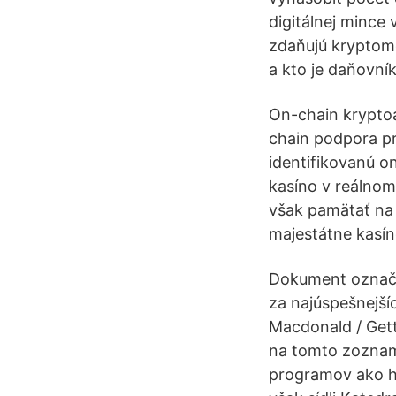
digitálnej mince 
zdaňujú kryptom
a kto je daňovní
On-chain kryptoa
chain podpora pr
identifikovanú o
kasíno v reálnom
však pamätať na t
majestátne kasín
Dokument označil
za najúspešnejší
Macdonald / Get
na tomto zoznam
programov ako ho