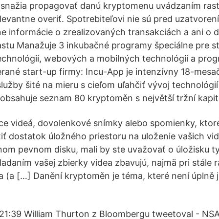
 snažia propagovať danú kryptomenu uvádzaním rastu
elevantne overiť. Spotrebiteľovi nie sú pred uzatvore
e informácie o zrealizovaných transakciách a ani o
tu Manažuje 3 inkubačné programy špeciálne pre sta
technológií, webových a mobilných technológií a pro
rané start-up firmy: Incu-App je intenzívny 18-mes
lužby šité na mieru s cieľom uľahčiť vývoj technológi
obsahuje seznam 80 kryptoměn s největší tržní kapita
ce videá, dovolenkové snímky alebo spomienky, ktoré 
iť dostatok úložného priestoru na uloženie vašich vid
lnom pevnom disku, mali by ste uvažovať o úložisku t
adaním vašej zbierky videa zbavujú, najmä pri stále 
ea (a […] Danění kryptoměn je téma, které není úplně
21:39 William Thurton z Bloombergu tweetoval - NS