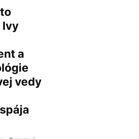
to
 Ivy
nt a
ológie
vej vedy
 spája