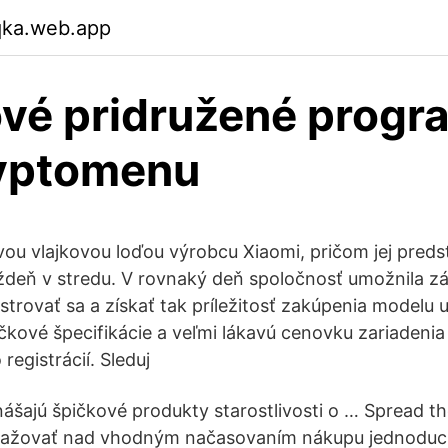
qka.web.app
vé pridružené progr
ryptomenu
vou vlajkovou loďou výrobcu Xiaomi, pričom jej preds
ýždeň v stredu. V rovnaký deň spoločnosť umožnila 
strovať sa a získať tak príležitosť zakúpenia modelu u
kové špecifikácie a veľmi lákavú cenovku zariadenia
egistrácií. Sleduj
nášajú špičkové produkty starostlivosti o … Spread th
važovať nad vhodným načasovaním nákupu jednoduc