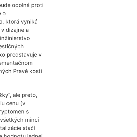
bude odolná proti
e o
, ktorá vyniká
v dizajne a
inžinierstvo
vestičných
ko predstavuje v
mplementačnom
ných Pravé kosti
žky“, ale preto,
iu cenu (v
kryptomen s
všetkých mincí
alizácie stačí
a hodnotu jednej