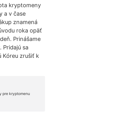
nota kryptomeny
y a v čase
 nákup znamená
úvodu roka opäť
 deň. Prinášame
 Pridajú sa
 Kóreu zrušiť k