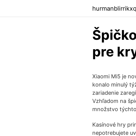
hurmanblirrikx
Špičko
pre k
Xiaomi Mi5 je no
konalo minulý t
zariadenie zaregi
Vzhľadom na špič
množstvo týchto r
Kasínové hry pri
nepotrebujete u