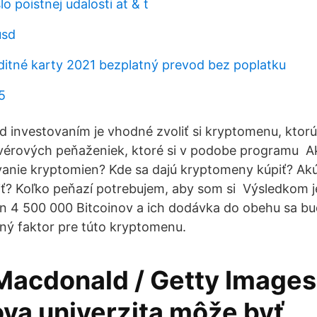
lo poistnej udalosti at & t
usd
editné karty 2021 bezplatný prevod bez poplatku
5
ed investovaním je vhodné zvoliť si kryptomenu, ktorú
tvérových peňaženiek, ktoré si v podobe programu Aká
vanie kryptomien? Kde sa dajú kryptomeny kúpiť? A
iť? Koľko peňazí potrebujem, aby som si Výsledkom j
n 4 500 000 Bitcoinov a ich dodávka do obehu sa bu
ačný faktor pre túto kryptomenu.
Macdonald / Getty Images
ova univerzita môže byť