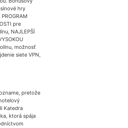
kou. Bonusový
sínové hry
PŠÍ PROGRAM
OSTI pre
ínu, NAJLEPŠÍ
 VYSOKOU
olínu, možnosť
ájdenie siete VPN,
zozname, pretože
hotelový
li Katedra
ka, ktorá spája
redníctvom