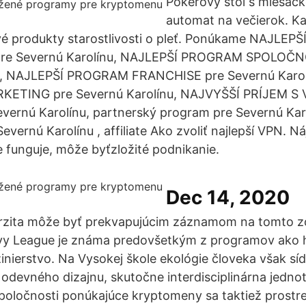
Pokerový stôl s miešač
automat na večierok. Ka
ové produkty starostlivosti o pleť. Ponúkame NAJLE
e Severnú Karolínu, NAJLEPŠÍ PROGRAM SPOLOČN
u, NAJLEPŠÍ PROGRAM FRANCHISE pre Severnú Karol
TING pre Severnú Karolínu, NAJVYŠŠÍ PRÍJEM S
vernú Karolínu, partnerský program pre Severnú Kar
evernú Karolínu , affiliate Ako zvoliť najlepší VPN. N
e funguje, môže byťzložité podnikanie.
Dec 14, 2020
erzita môže byť prekvapujúcim záznamom na tomto 
 Ivy League je známa predovšetkým z programov ako 
nierstvo. Na Vysokej škole ekológie človeka však síd
 odevného dizajnu, skutočne interdisciplinárna jednot
poločnosti ponúkajúce kryptomeny sa taktiež prost