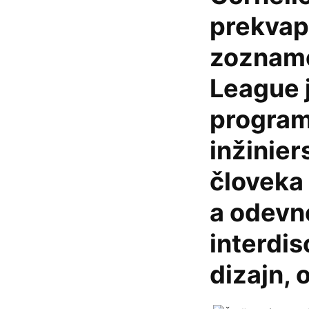
prekvap
zozname
League 
program
inžinier
človeka 
a odevn
interdis
dizajn,