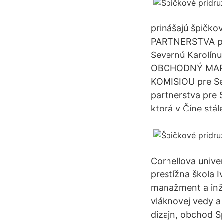
prinášajú špičk
PARTNERSTVA pr
Severnú Karolín
OBCHODNÝ MARKE
KOMISIOU pre Se
partnerstva pre S
ktorá v Číne stál
Cornellova univ
prestížna škola
manažment a inži
vláknovej vedy a
dizajn, obchod S