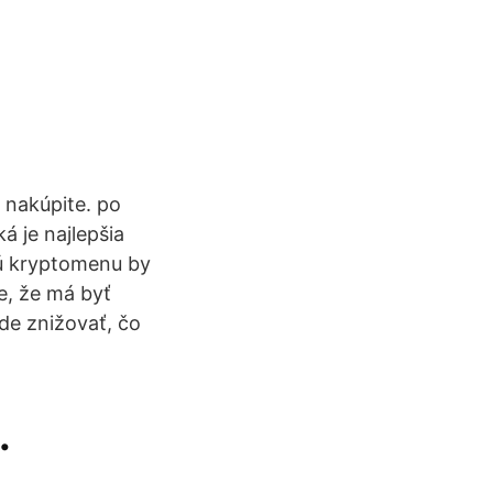
 nakúpite. po
 je najlepšia
kú kryptomenu by
e, že má byť
de znižovať, čo
.