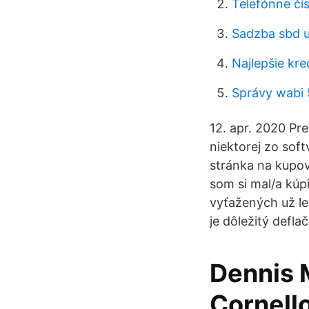
Telefónne čís
Sadzba sbd 
Najlepšie kr
Správy wabi 
12. apr. 2020 Pr
niektorej zo sof
stránka na kupo
som si mal/a kúp
vyťažených už le
je dôležitý defl
Dennis 
Cornell