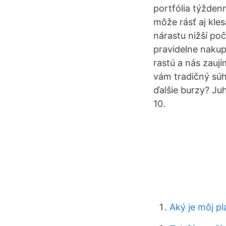
portfólia týžden
môže rásť aj kle
nárastu nižší p
pravidelne naku
rastú a nás zauj
vám tradičný súh
ďalšie burzy? Ju
10.
Aký je môj p