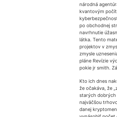
národná agentúra
kvantovým počíta
kyberbezpečnosti
po obchodnej str
navrhnutie úžasn
látka. Tento mat
projektov v zmys
zmysle uznesenia
pláne Revízie vý
pokie jr smith. 
Kto ich dnes nakú
že očakáva, že „
starých dobrých
najväčšou trhov
danej kryptomeny,
vynásobiť počet