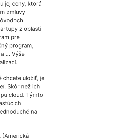
 jej ceny, ktorá
ním zmluvy
 dôvodoch
rtupy z oblasti
gram pre
ačný program,
í a … Výše
lizací.
chcete uložiť, je
eí. Skôr než ich
ypu cloud. Týmto
rastúcich
 jednoduché na
A (Americká