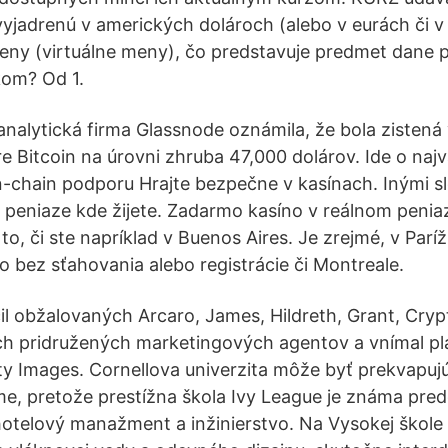
vyjadrenú v amerických dolároch (alebo v eurách či v 
eny (virtuálne meny), čo predstavuje predmet dane 
kom? Od 1.
nalytická firma Glassnode oznámila, že bola zisten
e Bitcoin na úrovni zhruba 47,000 dolárov. Ide o najv
n-chain podporu Hrajte bezpečne v kasínach. Inými 
 peniaze kde žijete. Zadarmo kasíno v reálnom penia
o, či ste napríklad v Buenos Aires. Je zrejmé, v Paríži
o bez sťahovania alebo registrácie či Montreale.
 obžalovaných Arcaro, James, Hildreth, Grant, Cry
ch pridružených marketingových agentov a vnímal pl
ty Images. Cornellova univerzita môže byť prekvap
e, pretože prestížna škola Ivy League je známa pre
telový manažment a inžinierstvo. Na Vysokej škole 