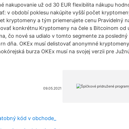
né nakupovanie už od 30 EUR flexibilita nákupu hod
sať: v období poklesu nakúpite vyšší počet kryptomen
očet kryptomeny a tým priemerujete cenu Pravidelný
povať konkrétnu Kryptomeny na čele s Bitcoinom od 
íma, čo nové sa udialo v tomto segmente za posledný
rn dňa. OKEx musí delistovať anonymné kryptomeny.
hokórejská burza OKEx musí na svojej verzii pre Južnú
09.05.2021
latobný kód v obchode_