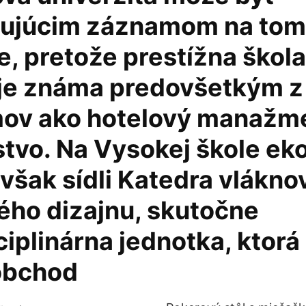
ujúcim záznamom na tom
, pretože prestížna škola
je známa predovšetkým z
ov ako hotelový manažme
stvo. Na Vysokej škole ek
však sídli Katedra vlákno
ého dizajnu, skutočne
ciplinárna jednotka, ktorá
 obchod