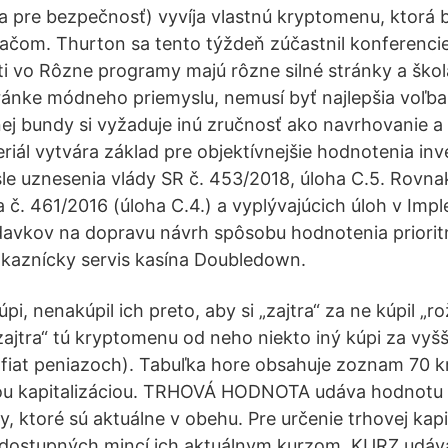
 pre bezpečnosť) vyvíja vlastnú kryptomenu, ktorá 
čom. Thurton sa tento týždeň zúčastnil konferenci
 vo Rôzne programy majú rôzne silné stránky a škola
ánke módneho priemyslu, nemusí byť najlepšia voľba 
ej bundy si vyžaduje inú zručnosť ako navrhovanie a 
eriál vytvára základ pre objektívnejšie hodnotenia in
le uznesenia vlády SR č. 453/2018, úloha C.5. Rovna
 č. 461/2016 (úloha C.4.) a vyplývajúcich úloh v I
davkov na dopravu návrh spôsobu hodnotenia priorit
Zákaznícky servis kasína Doubledown.
pi, nenakúpil ich preto, aby si „zajtra“ za ne kúpil „ro
zajtra“ tú kryptomenu od neho niekto iný kúpi za vyšš
 fiat peniazoch). Tabuľka hore obsahuje zoznam 70 
ou kapitalizáciou. TRHOVÁ HODNOTA udáva hodnotu 
 ktoré sú aktuálne v obehu. Pre určenie trhovej kapit
 dostupných mincí ich aktuálnym kurzom. KURZ udáv