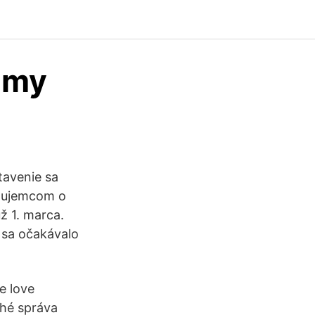
amy
tavenie sa
záujemcom o
ž 1. marca.
 sa očakávalo
e love
hé správa