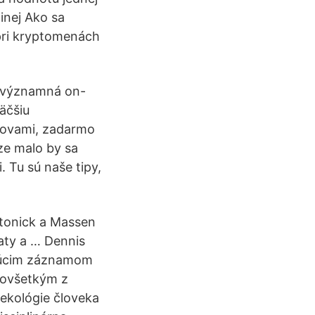
inej Ako sa
pri kryptomenách
á významná on-
äčšiu
slovami, zadarmo
ze malo by sa
. Tu sú naše tipy,
ptonick a Massen
aty a … Dennis
ujúcim záznamom
dovšetkým z
ekológie človeka