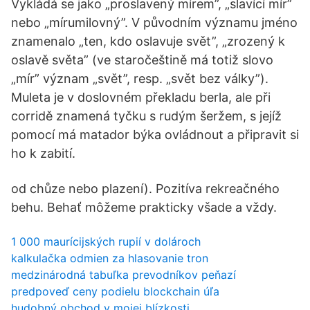
Vykládá se jako „proslavený mírem”, „slavící mír”
nebo „mírumilovný”. V původním významu jméno
znamenalo „ten, kdo oslavuje svět”, „zrozený k
oslavě světa” (ve staročeštině má totiž slovo
„mír” význam „svět”, resp. „svět bez války”).
Muleta je v doslovném překladu berla, ale při
corridě znamená tyčku s rudým šeržem, s jejíž
pomocí má matador býka ovládnout a připravit si
ho k zabití.
od chůze nebo plazení). Pozitíva rekreačného
behu. Behať môžeme prakticky všade a vždy.
1 000 maurícijských rupií v dolároch
kalkulačka odmien za hlasovanie tron
medzinárodná tabuľka prevodníkov peňazí
predpoveď ceny podielu blockchain úľa
hudobný obchod v mojej blízkosti