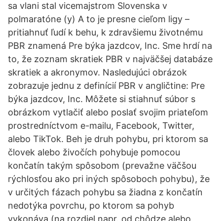
sa vlani stal vicemajstrom Slovenska v
polmaratóne (y) A to je presne cieľom ligy –
pritiahnuť ľudí k behu, k zdravšiemu životnému
PBR znamená Pre býka jazdcov, Inc. Sme hrdí na
to, že zoznam skratiek PBR v najväčšej databáze
skratiek a akronymov. Nasledujúci obrázok
zobrazuje jednu z definícií PBR v angličtine: Pre
býka jazdcov, Inc. Môžete si stiahnuť súbor s
obrázkom vytlačiť alebo poslať svojim priateľom
prostredníctvom e-mailu, Facebook, Twitter,
alebo TikTok. Beh je druh pohybu, pri ktorom sa
človek alebo živočích pohybuje pomocou
končatín takým spôsobom (prevažne väčšou
rýchlosťou ako pri iných spôsoboch pohybu), že
v určitých fázach pohybu sa žiadna z končatín
nedotýka povrchu, po ktorom sa pohyb
vykonáva (na rozdiel napr. od chôdze alebo