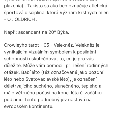
plazenia).. Takisto sa ako beh označuje atletická
športová disciplína, ktorá Význam krstných mien
- O . OLDRICH .
Např.: ascendent na 20° Býka.
Crowleyho tarot - 05 - Velekněz. Velekněz je
vynikajícím vizuálním symbolem k posilnění
schopnosti uskutečňovat to, co je pro vás
důležité. Může vám pomoci i při řešení rodinných
otázek. Babí léto (též označované jako pozdní
léto nebo Svatováclavské léto), je označení
déletrvajícího suchého, slunečného, teplého a
málo větrného počasí na konci léta či začátku
podzimu; tento podnebný jev nastává na
evropském kontinentu.