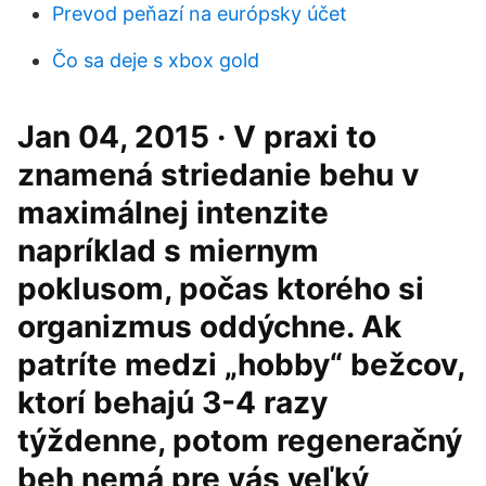
Prevod peňazí na európsky účet
Čo sa deje s xbox gold
Jan 04, 2015 · V praxi to
znamená striedanie behu v
maximálnej intenzite
napríklad s miernym
poklusom, počas ktorého si
organizmus oddýchne. Ak
patríte medzi „hobby“ bežcov,
ktorí behajú 3-4 razy
týždenne, potom regeneračný
beh nemá pre vás veľký