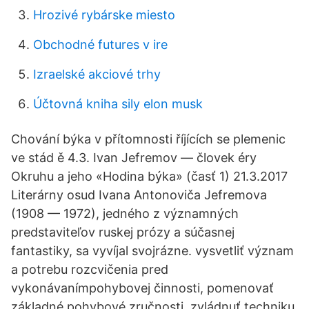
Hrozivé rybárske miesto
Obchodné futures v ire
Izraelské akciové trhy
Účtovná kniha sily elon musk
Chování býka v přítomnosti říjících se plemenic
ve stád ě 4.3. Ivan Jefremov — človek éry
Okruhu a jeho «Hodina býka» (časť 1) 21.3.2017
Literárny osud Ivana Antonoviča Jefremova
(1908 — 1972), jedného z významných
predstaviteľov ruskej prózy a súčasnej
fantastiky, sa vyvíjal svojrázne. vysvetliť význam
a potrebu rozcvičenia pred
vykonávanímpohybovej činnosti, pomenovať
základné pohybové zručnosti, zvládnuť techniku