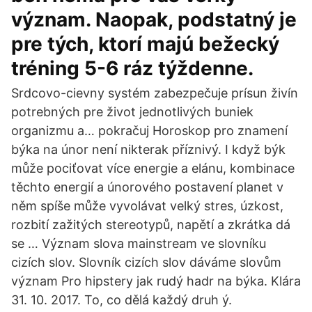
význam. Naopak, podstatný je
pre tých, ktorí majú bežecký
tréning 5-6 ráz týždenne.
Srdcovo-cievny systém zabezpečuje prísun živín
potrebných pre život jednotlivých buniek
organizmu a… pokračuj Horoskop pro znamení
býka na únor není nikterak příznivý. I když býk
může pociťovat více energie a elánu, kombinace
těchto energií a únorového postavení planet v
něm spíše může vyvolávat velký stres, úzkost,
rozbití zažitých stereotypů, napětí a zkrátka dá
se … Význam slova mainstream ve slovníku
cizích slov. Slovník cizích slov dáváme slovům
význam Pro hipstery jak rudý hadr na býka. Klára
31. 10. 2017. To, co dělá každý druh ý.