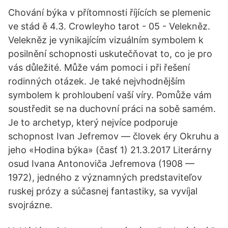
Chování býka v přítomnosti říjících se plemenic
ve stád ě 4.3. Crowleyho tarot - 05 - Velekněz.
Velekněz je vynikajícím vizuálním symbolem k
posilnění schopnosti uskutečňovat to, co je pro
vás důležité. Může vám pomoci i při řešení
rodinných otázek. Je také nejvhodnějším
symbolem k prohloubení vaší víry. Pomůže vám
soustředit se na duchovní práci na sobě samém.
Je to archetyp, který nejvíce podporuje
schopnost Ivan Jefremov — človek éry Okruhu a
jeho «Hodina býka» (časť 1) 21.3.2017 Literárny
osud Ivana Antonoviča Jefremova (1908 —
1972), jedného z významných predstaviteľov
ruskej prózy a súčasnej fantastiky, sa vyvíjal
svojrázne.