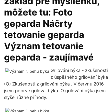
základ pre myšlienku,
môžete tu: Foto
geparda Náčrty
tetovanie geparda
Význam tetovanie
geparda - zaujímavé
Grilování býka - zkušenosti
z úspěšného grilování býka
(O) Zkušenosti z grilování býka . V červnu 2016
jsem poprvé griloval býka. O grilování býka jsem
slyšel různé příhody.