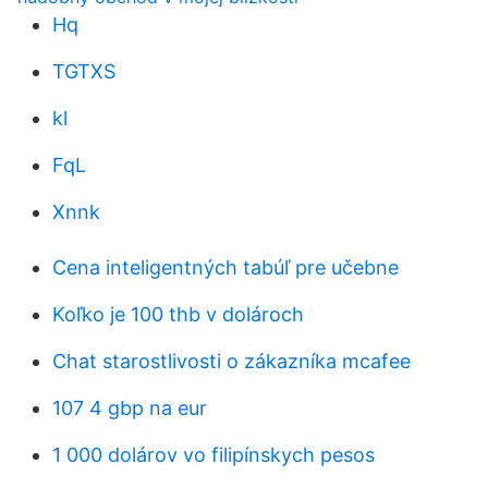
Hq
TGTXS
kl
FqL
Xnnk
Cena inteligentných tabúľ pre učebne
Koľko je 100 thb v dolároch
Chat starostlivosti o zákazníka mcafee
107 4 gbp na eur
1 000 dolárov vo filipínskych pesos