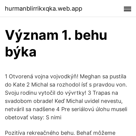
hurmanblirrikxqka.web.app
Význam 1. behu
býka
1 Otvorená vojna vojvodkýň! Meghan sa pustila
do Kate 2 Michal sa rozhodol ísť s pravdou von.
Svoju rodinu vytočil do vývrtky! 3 Trapas na
svadobom obrade! Keď Michal uvidel nevestu,
netváril sa nadšene 4 Pre seriálovú úlohu museli
obetovať vlasy: S nimi
Pozitíva rekreačného behu. Behať môžeme