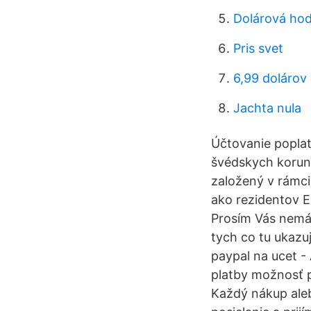
Dolárová hod
Pris svet
6,99 dolárov 
Jachta nula
Účtovanie poplat
švédskych koruná
založený v rámci
ako rezidentov E
Prosím Vás nemát
tych co tu ukazuj
paypal na ucet -
platby možnosť p
Každý nákup aleb