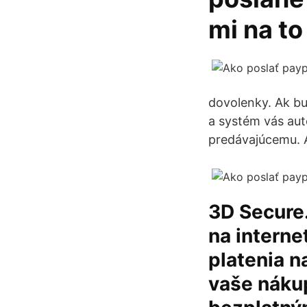
mi na to
dovolenky. Ak bud
a systém vás aut
predávajúcemu. A
3D Secure.
na intern
platenia n
vaše náku