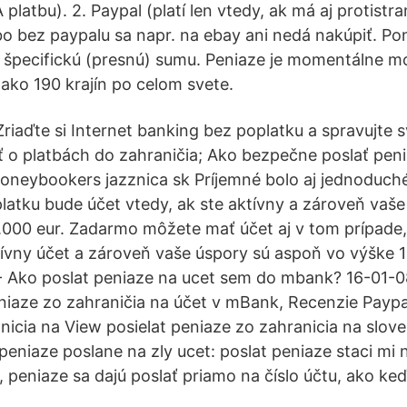
platbu). 2. Paypal (platí len vtedy, ak má aj protistr
bo bez paypalu sa napr. na ebay ani nedá nakúpiť. Po
 špecifickú (presnú) sumu. Peniaze je momentálne m
 ako 190 krajín po celom svete.
riaďte si Internet banking bez poplatku a spravujte s
eť o platbách do zahraničia; Ako bezpečne poslať pen
oneybookers jazznica sk Príjemné bolo aj jednoduch
platku bude účet vtedy, ak ste aktívny a zároveň vaš
.000 eur. Zadarmo môžete mať účet aj v tom prípade, 
vny účet a zároveň vaše úspory sú aspoň vo výške 10
 Ako poslat peniaze na ucet sem do mbank? 16-01-08
niaze zo zahraničia na účet v mBank, Recenzie Paypal
nicia na View posielat peniaze zo zahranicia na slov
 peniaze poslane na zly ucet: poslat peniaze staci mi
 peniaze sa dajú poslať priamo na číslo účtu, ako ke