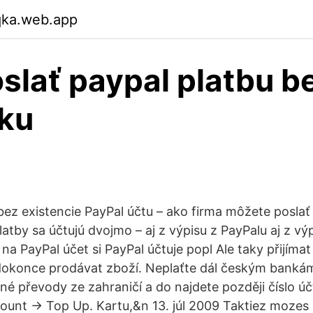
qka.web.app
slať paypal platbu b
ku
bez existencie PayPal účtu – ako firma môžete poslať 
atby sa účtujú dvojmo – aj z výpisu z PayPalu aj z vý
 na PayPal účet si PayPal účtuje popl Ale taky přijímat
 dokonce prodávat zboží. Neplaťte dál českým banká
né převody ze zahraničí a do najdete později číslo úč
ount → Top Up. Kartu,&n 13. júl 2009 Taktiez mozes 