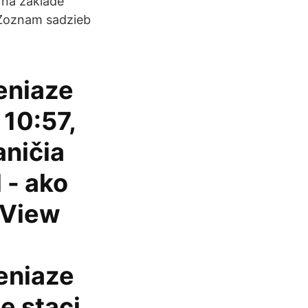
y na základe
 Zoznam sadzieb
eniaze
10:57,
aničia
 - ako
 View
eniaze
e staci