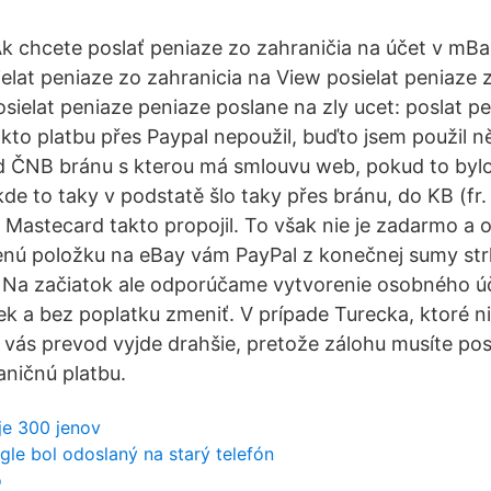
Ak chcete poslať peniaze zo zahraničia na účet v mB
ielat peniaze zo zahranicia na View posielat peniaze 
sielat peniaze peniaze poslane na zly ucet: poslat pe
akto platbu přes Paypal nepoužil, buďto jsem použil n
d ČNB bránu s kterou má smlouvu web, pokud to bylo
kde to taky v podstatě šlo taky přes bránu, do KB (fr
o Mastecard takto propojil. To však nie je zadarmo a
enú položku na eBay vám PayPal z konečnej sumy str
u. Na začiatok ale odporúčame vytvorenie osobného úč
 a bez poplatku zmeniť. V prípade Turecka, ktoré ni
 vás prevod vyjde drahšie, pretože zálohu musíte pos
ničnú platbu.
je 300 jenov
le bol odoslaný na starý telefón
o