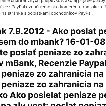
ímanie charitatívnych príspevkov, ako aj prijatie platb
bu“ cez PayPal označujeme ako komerčnú transakciu.
e na stránke s poplatkami obchodníkov PayPal.
k 7.9.2012 - Ako poslat p
 sem do mbank? 16-01-08 
te poslať peniaze zo zahr
 v mBank, Recenzie Paypal
 peniaze zo zahranicia na
 peniaze zo zahranicia na
ko Ako posielat peniaze p
na zly ucet: poslat peniaz