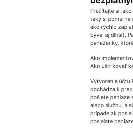
bezplatný
Prečítajte si, ak
taký si pomerne r
ako rýchlo zaplat
býval aj dlhší). 
peňaženky, ktoré
Ako implementova
Ako uštrikovať k
Vytvorenie účtu 
dochádza k prepo
pošlete peniaze 
alebo službu, al
prípade ak posiel
posielate peniaze