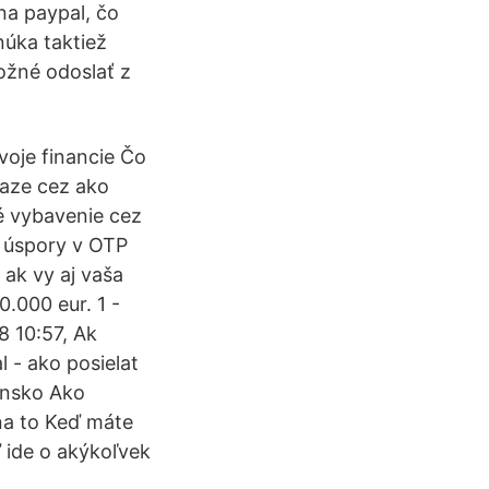
ana paypal, čo
núka taktiež
ožné odoslať z
voje financie Čo
iaze cez ako
é vybavenie cez
e úspory v OTP
ak vy aj vaša
.000 eur. 1 -
 10:57, Ak
 - ako posielat
ensko Ako
 na to Keď máte
ď ide o akýkoľvek