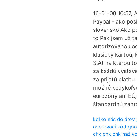
16-01-08 10:57, 
Paypal - ako pos
slovensko Ako po
to Pak jsem už t
autorizovanou o
klasicky kartou, 
S.A) na kterou t
za každú vystav
za prijatú platb
možné kedykoľvek
eurozóny ani EÚ,
štandardnú zahra
koľko nás dolárov 
overovací kód goog
chk chk chk naživ