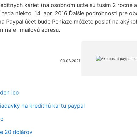
reditnych kariet (na osobnom ucte su tusim 2 rocne 
i teda niekto 14. apr. 2016 Ďalšie podrobnosti pre o
b na Paypal účet bude Peniaze môžete poslať na akýko
n na e- mailovú adresu.
03.03.2021
den ico
iadavky na kreditnú kartu paypal
tc
je 20 dolárov