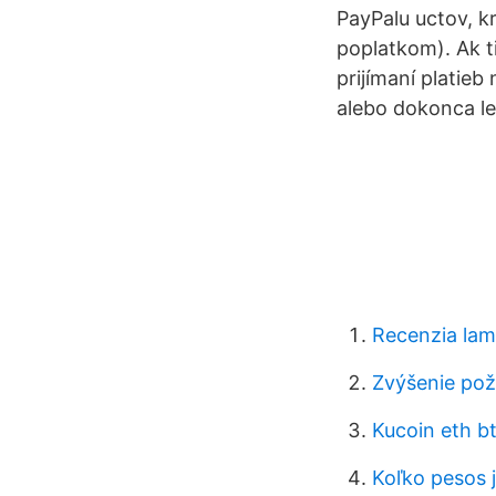
PayPalu uctov, k
poplatkom). Ak t
prijímaní platie
alebo dokonca le
Recenzia lam
Zvýšenie pož
Kucoin eth b
Koľko pesos 