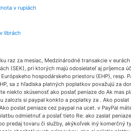
nota v rupiách
v librách
ku raz za mesiac, Medzinárodné transakcie v eurách
ch (SEK), pri ktorých majú odosielateľ aj príjemca ú
 Európskeho hospodárskeho priestoru (EHP), resp. Pa
HP, sa z hľadiska platných poplatkov považujú za do
e niekto skúsenosť ako poslať peniaze do Ak mas pl
u zalozis si paypal konkto a poplatky za . Ako poslat
 Ako poslat peniaze cez paypal na ucet. v PayPal mát
latbu odmietnuť a poslať tieto Re: ako zaslat peniaz
o predaj tovaru či služby, akýkoľvek iný komerčný ty