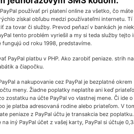
m jednorazovým SMS kódom.
o PayPal používať pri platení online za všetko, čo máte
ýchlo získal obľubu medzi používateľmi internetu. Tí 
iť za tovar či služby. Prevod peňazí v bankách je nie
PayPal tento problém vyriešil a my si teda služby tejto 
 fungujú od roku 1998, predstavíme.
ť PayPal platbu v PHP. Ako zarobiť peniaze. strih na
abátik a čiapočku.
PayPal a nakupovanie cez PayPal je bezplatné okrem
čtu meny. Žiadne poplatky neplatíte ani keď priateľ
zo zostatku na účte PayPal vo vlastnej mene. Či ide o
ebo je platba adresovaná rodine alebo priateľom. V t
ate peniaze z PayPal účtu je transakcia bez poplatku.
 na iný PayPal účet z vašej karty, PayPal si účtuje 0