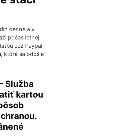
dín denne a v
áži počas letnej
platbu cez Paypal
, ktorá sa odošle
 – Služba
atiť kartou
spôsob
ochranou.
ránené