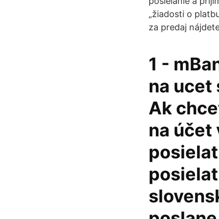
posielanie a prij
„žiadosti o plat
za predaj nájdet
1 - mBan
na ucet
Ak chce
na účet
posielat
posielat
slovens
poslane 