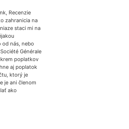
ank, Recenzie
zo zahranicia na
niaze staci mi na
ějakou
 od nás, nebo
. Société Générale
 okrem poplatkov
hne aj poplatok
tu, ktorý je
e je ani členom
lať ako