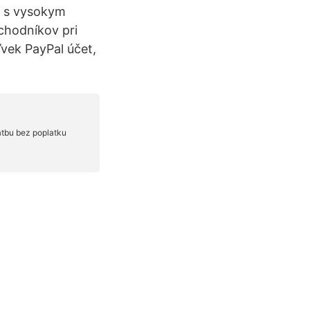
a s vysokym
bchodníkov pri
ľvek PayPal účet,