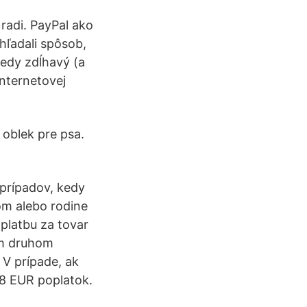
 radi. PayPal ako
hľadali spôsob,
kedy zdĺhavý (a
internetovej
 oblek pre psa.
 prípadov, kedy
om alebo rodine
 platbu za tovar
om druhom
 V prípade, ak
,38 EUR poplatok.