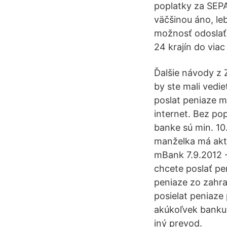
poplatky za SEPA 
väčšinou áno, le
možnosť odoslať
24 krajín do viac
Ďalšie návody z Z
by ste mali vedi
poslat peniaze m
internet. Bez po
banke sú min. 10
manželka má aktí
mBank 7.9.2012 -
chcete poslať pe
peniaze zo zahra
posielat peniaze
akúkoľvek banku,
iný prevod.