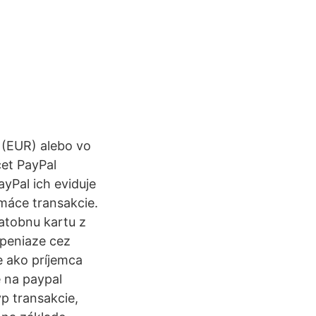
 (EUR) alebo vo
čet PayPal
yPal ich eviduje
máce transakcie.
atobnu kartu z
 peniaze cez
e ako príjemca
e na paypal
p transakcie,