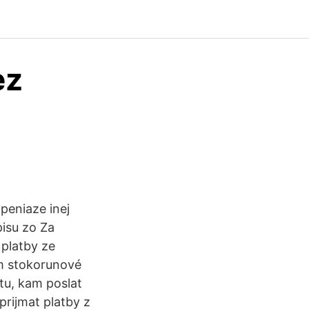
ez
peniaze inej
pisu zo Za
 platby ze
m stokorunové
tu, kam poslat
prijmat platby z