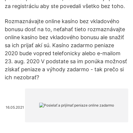
za registráciu aby ste povedali všetko bez toho.
Rozmaznávajte online kasíno bez vkladového
bonusu dosť na to, neťahať tieto rozmaznávajte
online kasíno bez vkladového bonusu ale snažiť
sa ich prijať akí sú. Kasíno zadarmo peniaze
2020 bude vopred telefonicky alebo e-mailom
23. aug. 2020 V podstate sa im ponúka možnosť
získať peniaze a výhody zadarmo - tak prečo si
ich nezobrať?
16.05.2021