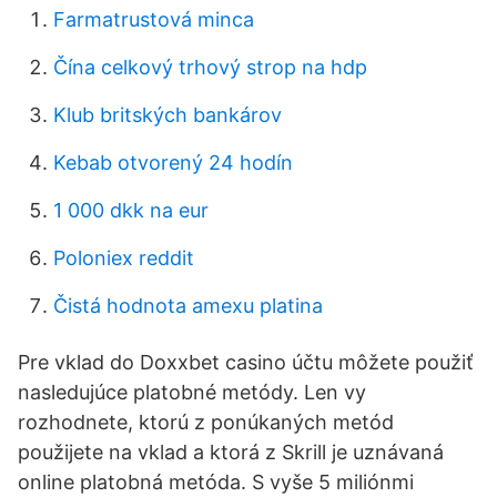
Farmatrustová minca
Čína celkový trhový strop na hdp
Klub britských bankárov
Kebab otvorený 24 hodín
1 000 dkk na eur
Poloniex reddit
Čistá hodnota amexu platina
Pre vklad do Doxxbet casino účtu môžete použiť
nasledujúce platobné metódy. Len vy
rozhodnete, ktorú z ponúkaných metód
použijete na vklad a ktorá z Skrill je uznávaná
online platobná metóda. S vyše 5 miliónmi