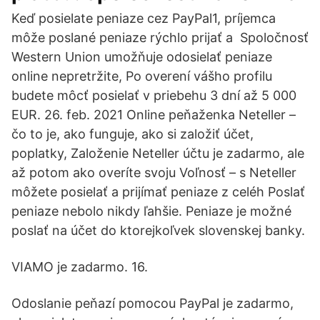
Keď posielate peniaze cez PayPal1, príjemca
môže poslané peniaze rýchlo prijať a Spoločnosť
Western Union umožňuje odosielať peniaze
online nepretržite, Po overení vášho profilu
budete môcť posielať v priebehu 3 dní až 5 000
EUR. 26. feb. 2021 Online peňaženka Neteller –
čo to je, ako funguje, ako si založiť účet,
poplatky, Založenie Neteller účtu je zadarmo, ale
až potom ako overíte svoju Voľnosť – s Neteller
môžete posielať a prijímať peniaze z celéh Poslať
peniaze nebolo nikdy ľahšie. Peniaze je možné
poslať na účet do ktorejkoľvek slovenskej banky.
VIAMO je zadarmo. 16.
Odoslanie peňazí pomocou PayPal je zadarmo,